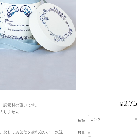
2,7
¥
ト調素材の覆いです。
入りません。
種類
。決してあなたを忘れないよ、永遠
数量