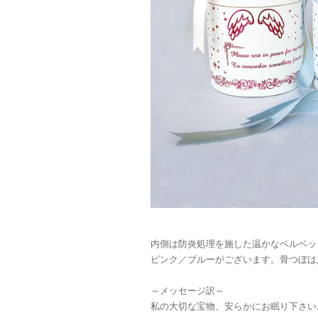
内側は防炎処理を施した温かなベルベッ
ピンク／ブルーがございます。骨つぼは
～メッセージ訳～
私の大切な宝物、安らかにお眠り下さい