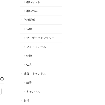
覆いセット
覆いのみ
仏壇関係
仏壇
プリザーブドフラワー
フォトフレーム
位牌
仏具
線香 キャンドル
50
線香
キャンドル
お棺