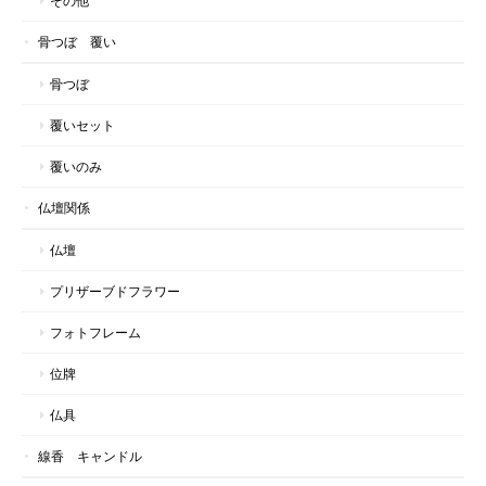
その他
骨つぼ 覆い
骨つぼ
覆いセット
覆いのみ
仏壇関係
仏壇
プリザーブドフラワー
フォトフレーム
位牌
仏具
線香 キャンドル