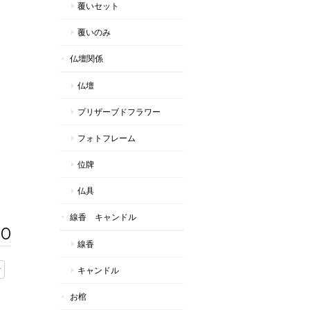
覆いセット
覆いのみ
仏壇関係
仏壇
プリザーブドフラワー
フォトフレーム
位牌
仏具
線香 キャンドル
30
線香
キャンドル
お棺