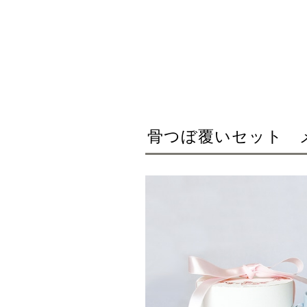
骨つぼ覆いセット 