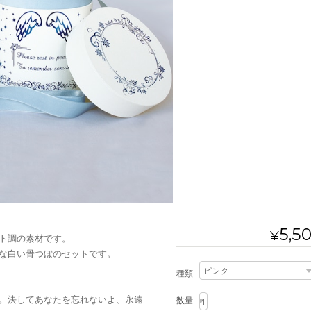
5,5
¥
ト調の素材です。
な白い骨つぼのセットです。
種類
。決してあなたを忘れないよ、永遠
数量