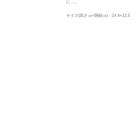
に…。
サイズ(高さ㎝×胴経㎝)：14.4×12.5