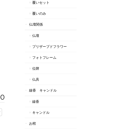
覆いセット
覆いのみ
仏壇関係
仏壇
プリザーブドフラワー
フォトフレーム
位牌
仏具
線香 キャンドル
00
線香
キャンドル
お棺