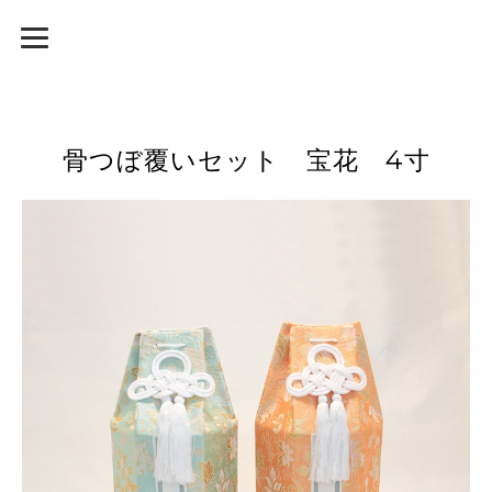
骨つぼ覆いセット 宝花 4寸