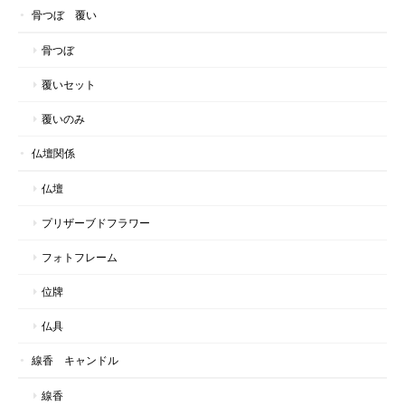
骨つぼ 覆い
骨つぼ
覆いセット
覆いのみ
仏壇関係
仏壇
プリザーブドフラワー
フォトフレーム
位牌
仏具
線香 キャンドル
線香