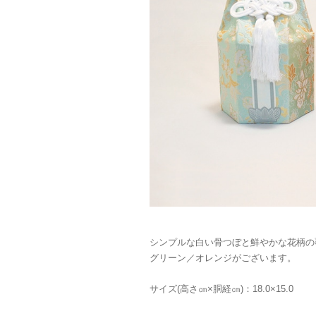
シンプルな白い骨つぼと鮮やかな花柄の
グリーン／オレンジがございます。
サイズ(高さ㎝×胴経㎝)：18.0×15.0