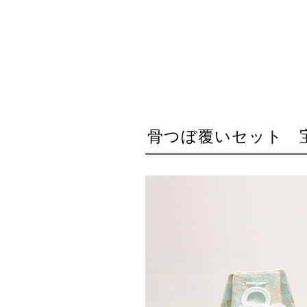
骨つぼ覆いセット 