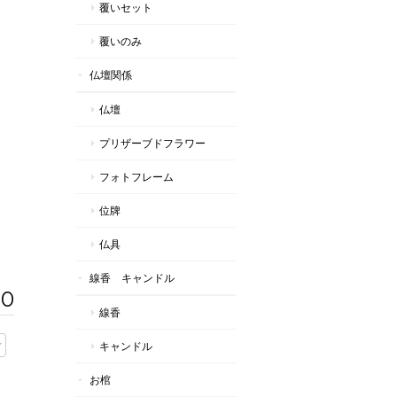
覆いセット
覆いのみ
仏壇関係
仏壇
プリザーブドフラワー
フォトフレーム
位牌
仏具
線香 キャンドル
50
線香
キャンドル
お棺