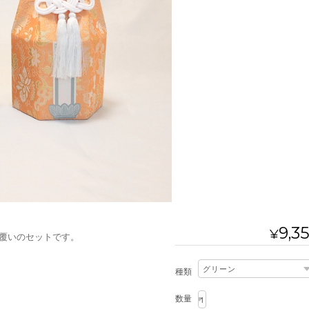
9,3
¥
覆いのセットです。
種類
数量