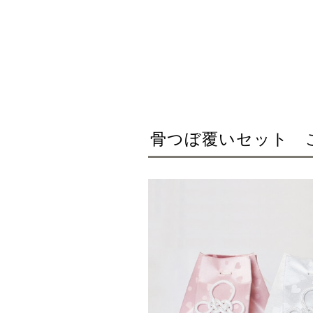
骨つぼ覆いセット 