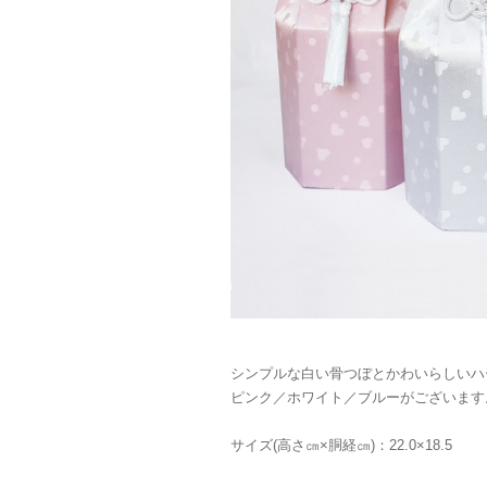
シンプルな白い骨つぼとかわいらしいハ
ピンク／ホワイト／ブルーがございます
サイズ(高さ㎝×胴経㎝)：22.0×18.5