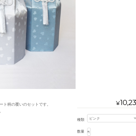
10,2
¥
ート柄の覆いのセットです。
。
種類
数量