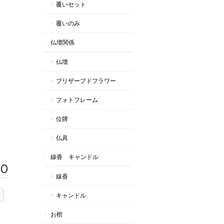
覆いセット
覆いのみ
仏壇関係
仏壇
プリザーブドフラワー
フォトフレーム
位牌
仏具
線香 キャンドル
30
線香
キャンドル
お棺