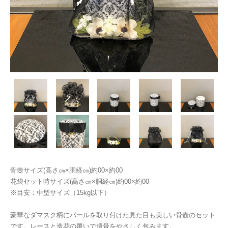
骨壺サイズ(高さ㎝×胴経㎝)約00×約00
花袋セット時サイズ(高さ㎝×胴経㎝)約00×約00
※目安：中型サイズ（15kg以下）
豪華なダマスク柄にパールを取り付けた見た目も美しい骨壺のセット
です。レースと造花の覆いで遺骨をやさしく包みます。